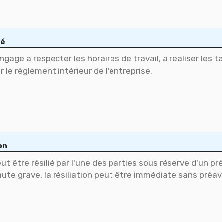
yé
on