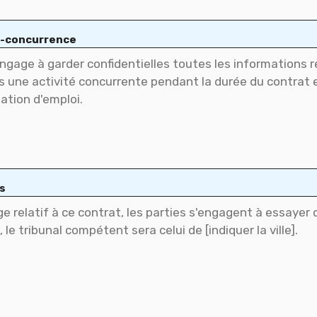
on-concurrence
ts