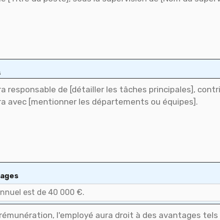
s
tages