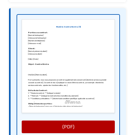
Modèle Contrat Extra (1)
Parties au contrat :
[Nom de l’entreprise]
[Adresse de l’entreprise]
[Numéro de téléphone]
[Adresse e-mail]
Client :
[Nom et prénom du client]
[Adresse du client]
[Ville], [Date]
Objet : Contrat Extra
Cher(ère) [Nom du client],
Par la présente, nous vous proposons un contrat supplémentaire concernant [décrire le service ou produit
associé au contrat]. Ce contrat vise à [expliquer la raison d’être du contrat, par exemple : étendre les
services existants, ajouter des fonctionnalités, etc.].
Détails du Contrat :
1. **Durée du contrat :** [indiquer la durée]
2. **Montant :** [indiquer le montant et les modalités de paiement]
3. **Conditions particulières :** [décrire toute condition spécifique applicable au contrat]
Annexes :
Conditions générales de vente
Obligations des parties :
Copie de l’identité de l’entreprise
– [Nom de l’entreprise] s’engage à [décrire les obligations de l’entreprise].
– Le client s’engage à [décrire les obligations du client].
Résiliation :
Ce contrat peut être résilié par l’une ou l’autre des parties en respectant un préavis de [indiquer le délai de
préavis].
Confidentialité :
(PDF)
Les deux parties s’engagent à respecter la confidentialité des informations échangées dans le cadre de ce
contrat.