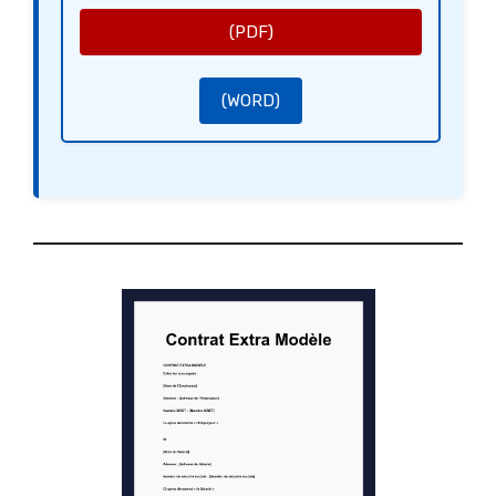
l’attente de votre réponse, veuillez recevoir nos salutations distinguées.
Cordialement,
(PDF)
[Votre signature]
[Nom de l’entreprise]
(WORD)