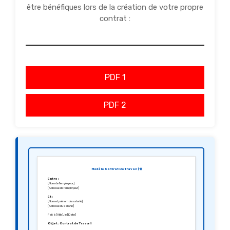
être bénéfiques lors de la création de votre propre
contrat :
PDF 1
PDF 2
Modèle Contrat De Travail (1)
Entre :
[Nom de l’employeur]
[Adresse de l’employeur]
Et :
[Nom et prénom du salarié]
[Adresse du salarié]
Fait à [Ville], le [Date]
Objet : Contrat de Travail